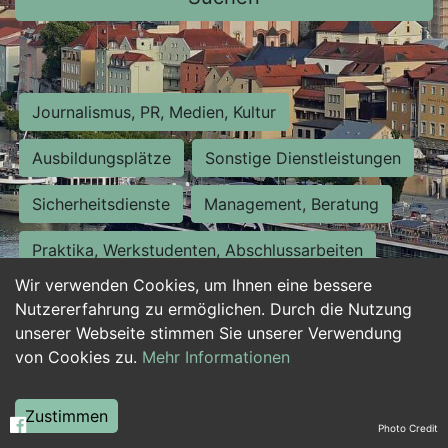
Journalismus, PR, Medien, Kultur
Ausbildungsplätze
Sonstige Dienstleistungen
Sicherheitsdienste
Management, Beratung
Praktika, Werkstudenten, Abschlussarbeiten
Wir verwenden Cookies, um Ihnen eine bessere
Personalwesen
Assistenz, Sekretariat
Nutzererfahrung zu ermöglichen. Durch die Nutzung
unserer Webseite stimmen Sie unserer Verwendung
Hilfskräfte, Aushilfs- und Nebenjobs
von Cookies zu.
Mehr Informationen
Einkauf, Logistik, Materialwirtschaft
Zustimmen
Photo Credit
Weiterbildung, Studium, duale Ausbildung