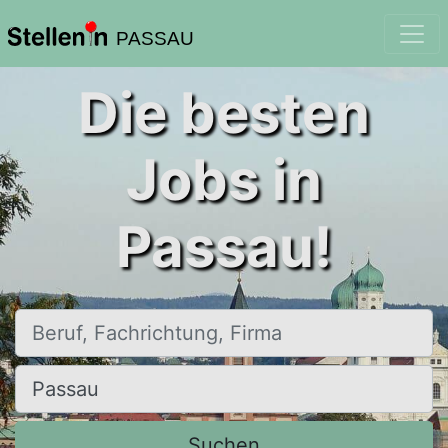
PASSAU
Die besten
Jobs in
Passau!
Beruf, Fachrichtung, Firma
Ort, Stadt
Suchen