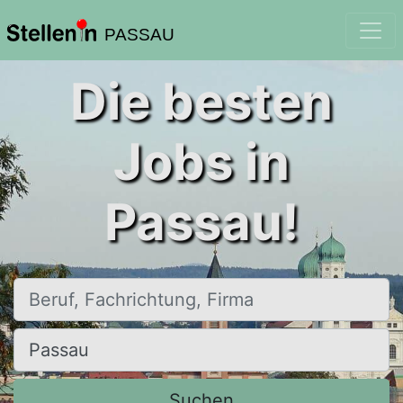
PASSAU
Die besten
Jobs in
Passau!
Beruf, Fachrichtung, Firma
Ort, Stadt
Suchen