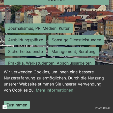
Journalismus, PR, Medien, Kultur
Ausbildungsplätze
Sonstige Dienstleistungen
Sicherheitsdienste
Management, Beratung
Praktika, Werkstudenten, Abschlussarbeiten
Wir verwenden Cookies, um Ihnen eine bessere
Personalwesen
Assistenz, Sekretariat
Nutzererfahrung zu ermöglichen. Durch die Nutzung
unserer Webseite stimmen Sie unserer Verwendung
Hilfskräfte, Aushilfs- und Nebenjobs
von Cookies zu.
Mehr Informationen
Einkauf, Logistik, Materialwirtschaft
Zustimmen
Photo Credit
Weiterbildung, Studium, duale Ausbildung