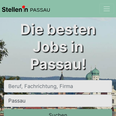
PASSAU
Die besten
Jobs in
Passau!
Beruf, Fachrichtung, Firma
Ort, Stadt
Suchen