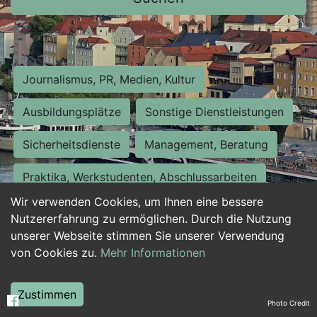
Journalismus, PR, Medien, Kultur
Ausbildungsplätze
Sonstige Dienstleistungen
Sicherheitsdienste
Management, Beratung
Praktika, Werkstudenten, Abschlussarbeiten
Wir verwenden Cookies, um Ihnen eine bessere
Personalwesen
Assistenz, Sekretariat
Nutzererfahrung zu ermöglichen. Durch die Nutzung
unserer Webseite stimmen Sie unserer Verwendung
Hilfskräfte, Aushilfs- und Nebenjobs
von Cookies zu.
Mehr Informationen
Einkauf, Logistik, Materialwirtschaft
Zustimmen
Photo Credit
Weiterbildung, Studium, duale Ausbildung