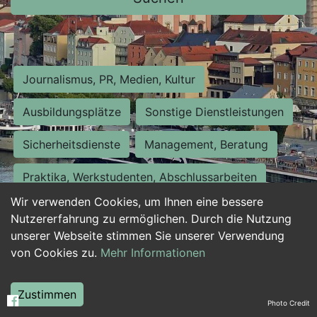
Journalismus, PR, Medien, Kultur
Ausbildungsplätze
Sonstige Dienstleistungen
Sicherheitsdienste
Management, Beratung
Praktika, Werkstudenten, Abschlussarbeiten
Wir verwenden Cookies, um Ihnen eine bessere
Personalwesen
Assistenz, Sekretariat
Nutzererfahrung zu ermöglichen. Durch die Nutzung
unserer Webseite stimmen Sie unserer Verwendung
Hilfskräfte, Aushilfs- und Nebenjobs
von Cookies zu.
Mehr Informationen
Einkauf, Logistik, Materialwirtschaft
Zustimmen
Photo Credit
Weiterbildung, Studium, duale Ausbildung