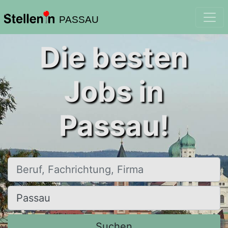
PASSAU
Die besten
Jobs in
Passau!
Beruf, Fachrichtung, Firma
Ort, Stadt
Suchen