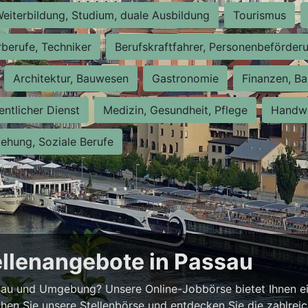
eiterbildung, Studium, duale Ausbildung
Tourismus
rberufe, Techniker
Berufskraftfahrer, Personenbeförder
Architektur, Bauwesen
Gastronomie
Finanzen, Ba
entlicher Dienst
Medizin, Gesundheit, Pflege
Handwe
iehung, Soziale Berufe
ellenangebote in Passau
ssau und Umgebung? Unsere Online-Jobbörse bietet Ihnen ei
hen Sie unsere Stellenbörse und entdecken Sie die zahlrei