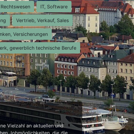
Rechtswesen
IT, Software
ung
Vertrieb, Verkauf, Sales
nken, Versicherungen
rk, gewerblich technische Berufe
ne Vielzahl an aktuellen und
chen Jobmöglichkeiten, die die