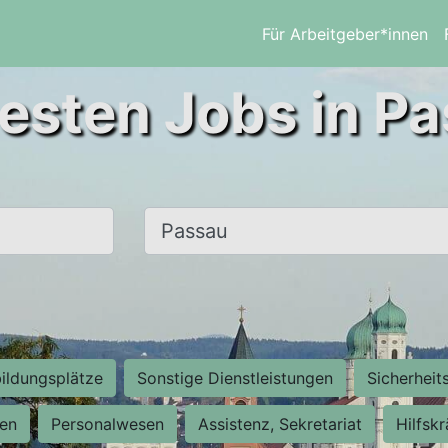
Für Arbeitgeber*innen
esten Jobs in P
Ort, Stadt
ildungsplätze
Sonstige Dienstleistungen
Sicherheit
ten
Personalwesen
Assistenz, Sekretariat
Hilfsk