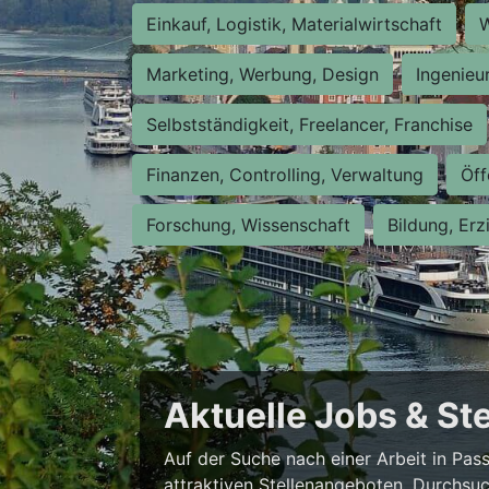
Einkauf, Logistik, Materialwirtschaft
W
Marketing, Werbung, Design
Ingenieu
Selbstständigkeit, Freelancer, Franchise
Finanzen, Controlling, Verwaltung
Öff
Forschung, Wissenschaft
Bildung, Erz
Aktuelle Jobs & St
Auf der Suche nach einer Arbeit in Pa
attraktiven Stellenangeboten. Durchsuc