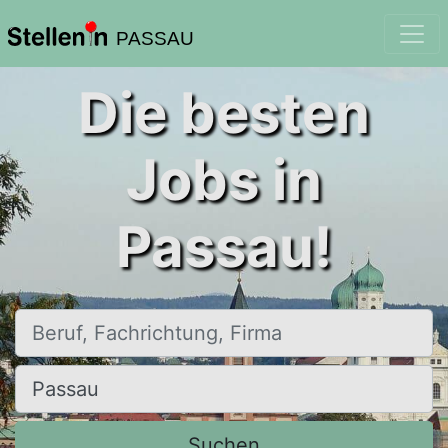
PASSAU
Die besten
Jobs in
Passau!
Beruf, Fachrichtung, Firma
Ort, Stadt
Suchen