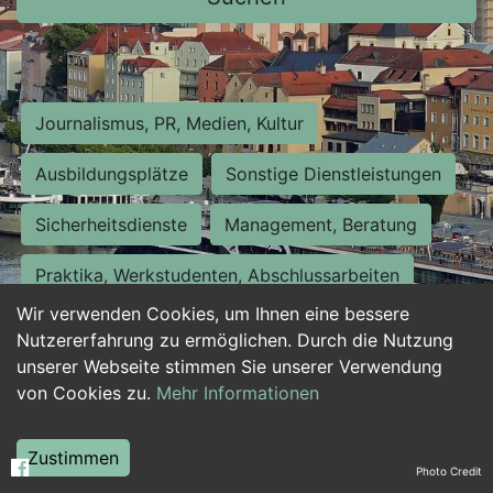
Journalismus, PR, Medien, Kultur
Ausbildungsplätze
Sonstige Dienstleistungen
Sicherheitsdienste
Management, Beratung
Praktika, Werkstudenten, Abschlussarbeiten
Wir verwenden Cookies, um Ihnen eine bessere
Personalwesen
Assistenz, Sekretariat
Nutzererfahrung zu ermöglichen. Durch die Nutzung
unserer Webseite stimmen Sie unserer Verwendung
Hilfskräfte, Aushilfs- und Nebenjobs
von Cookies zu.
Mehr Informationen
Einkauf, Logistik, Materialwirtschaft
Zustimmen
Photo Credit
Weiterbildung, Studium, duale Ausbildung