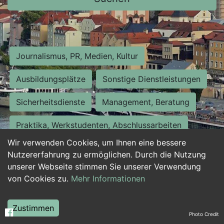
Journalismus, PR, Medien, Kultur
Ausbildungsplätze
Sonstige Dienstleistungen
Sicherheitsdienste
Management, Beratung
Praktika, Werkstudenten, Abschlussarbeiten
Wir verwenden Cookies, um Ihnen eine bessere
Personalwesen
Assistenz, Sekretariat
Nutzererfahrung zu ermöglichen. Durch die Nutzung
unserer Webseite stimmen Sie unserer Verwendung
Hilfskräfte, Aushilfs- und Nebenjobs
von Cookies zu.
Mehr Informationen
Einkauf, Logistik, Materialwirtschaft
Zustimmen
Photo Credit
Weiterbildung, Studium, duale Ausbildung