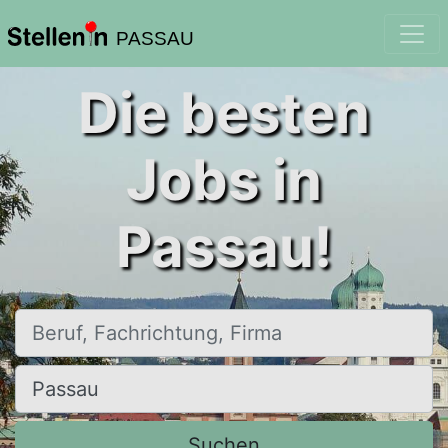
PASSAU
Die besten
Jobs in
Passau!
Beruf, Fachrichtung, Firma
Ort, Stadt
Suchen