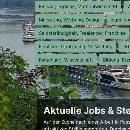
Einkauf, Logistik, Materialwirtschaft
W
Marketing, Werbung, Design
Ingenieu
Selbstständigkeit, Freelancer, Franchise
Finanzen, Controlling, Verwaltung
Öff
Forschung, Wissenschaft
Bildung, Erz
Aktuelle Jobs & St
Auf der Suche nach einer Arbeit in Pa
attraktiven Stellenangeboten. Durchsuc