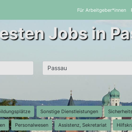
Für Arbeitgeber*innen
esten Jobs in P
Ort, Stadt
ildungsplätze
Sonstige Dienstleistungen
Sicherheit
ten
Personalwesen
Assistenz, Sekretariat
Hilfsk