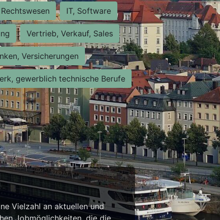
Rechtswesen
IT, Software
ung
Vertrieb, Verkauf, Sales
nken, Versicherungen
rk, gewerblich technische Berufe
ne Vielzahl an aktuellen und
chen Jobmöglichkeiten, die die