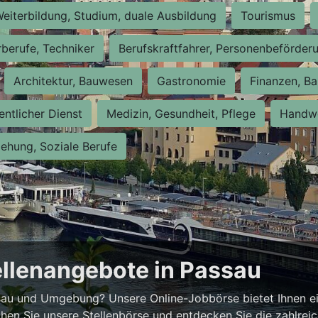
eiterbildung, Studium, duale Ausbildung
Tourismus
rberufe, Techniker
Berufskraftfahrer, Personenbeförder
Architektur, Bauwesen
Gastronomie
Finanzen, Ba
entlicher Dienst
Medizin, Gesundheit, Pflege
Handwe
iehung, Soziale Berufe
ellenangebote in Passau
ssau und Umgebung? Unsere Online-Jobbörse bietet Ihnen ei
hen Sie unsere Stellenbörse und entdecken Sie die zahlrei