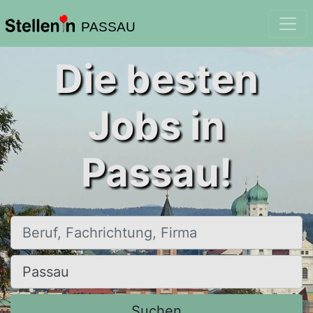
PASSAU
Die besten
Jobs in
Passau!
Beruf, Fachrichtung, Firma
Ort, Stadt
Suchen