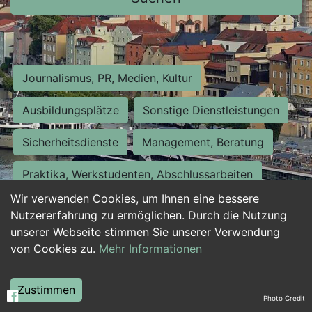
Journalismus, PR, Medien, Kultur
Ausbildungsplätze
Sonstige Dienstleistungen
Sicherheitsdienste
Management, Beratung
Praktika, Werkstudenten, Abschlussarbeiten
Wir verwenden Cookies, um Ihnen eine bessere
Personalwesen
Assistenz, Sekretariat
Nutzererfahrung zu ermöglichen. Durch die Nutzung
unserer Webseite stimmen Sie unserer Verwendung
Hilfskräfte, Aushilfs- und Nebenjobs
von Cookies zu.
Mehr Informationen
Einkauf, Logistik, Materialwirtschaft
Zustimmen
Photo Credit
Weiterbildung, Studium, duale Ausbildung