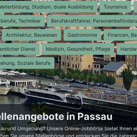
eiterbildung, Studium, duale Ausbildung
Tourismus
rberufe, Techniker
Berufskraftfahrer, Personenbeförder
Architektur, Bauwesen
Gastronomie
Finanzen, Ba
entlicher Dienst
Medizin, Gesundheit, Pflege
Handwe
iehung, Soziale Berufe
ellenangebote in Passau
ssau und Umgebung? Unsere Online-Jobbörse bietet Ihnen ei
hen Sie unsere Stellenbörse und entdecken Sie die zahlrei