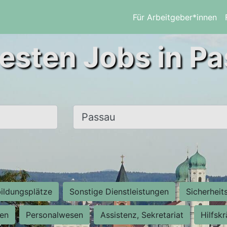
Für Arbeitgeber*innen
esten Jobs in P
Ort, Stadt
ildungsplätze
Sonstige Dienstleistungen
Sicherheit
ten
Personalwesen
Assistenz, Sekretariat
Hilfsk