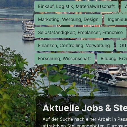
Einkauf, Logistik, Materialwirtschaft
W
Marketing, Werbung, Design
Ingenieu
Selbstständigkeit, Freelancer, Franchise
Finanzen, Controlling, Verwaltung
Öff
Forschung, Wissenschaft
Bildung, Erz
Aktuelle Jobs & St
Auf der Suche nach einer Arbeit in Pa
attraktiven Stellenangeboten. Durchsuc