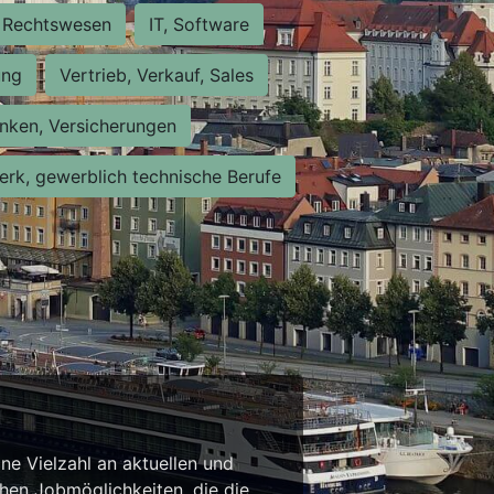
Rechtswesen
IT, Software
ung
Vertrieb, Verkauf, Sales
nken, Versicherungen
rk, gewerblich technische Berufe
ne Vielzahl an aktuellen und
chen Jobmöglichkeiten, die die