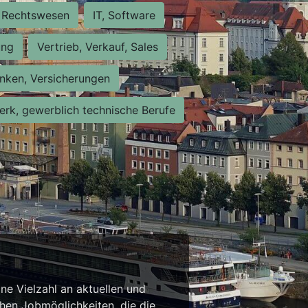
Rechtswesen
IT, Software
ung
Vertrieb, Verkauf, Sales
nken, Versicherungen
rk, gewerblich technische Berufe
ne Vielzahl an aktuellen und
chen Jobmöglichkeiten, die die