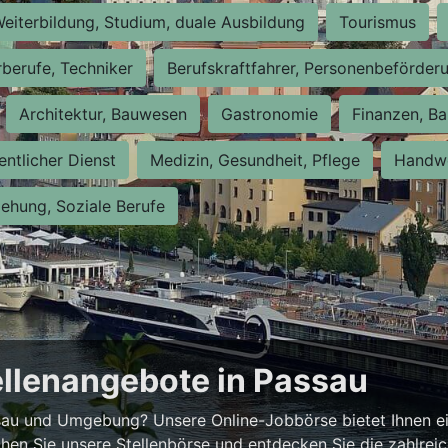
eiterbildung, Studium, duale Ausbildung
Tourismus
rberufe, Techniker
Berufskraftfahrer, Personenbeförder
Architektur, Bauwesen
Gastronomie
Finanzen, Ba
entlicher Dienst
Medizin, Gesundheit, Pflege
Handwe
iehung, Soziale Berufe
ellenangebote in Passau
ssau und Umgebung? Unsere Online-Jobbörse bietet Ihnen ei
hen Sie unsere Stellenbörse und entdecken Sie die zahlrei