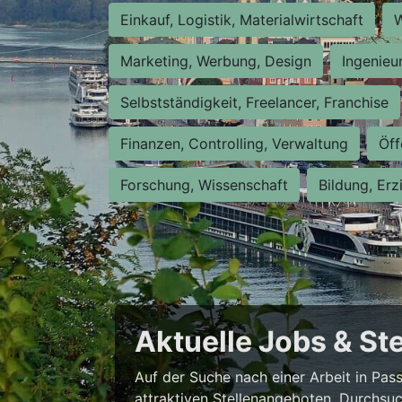
Einkauf, Logistik, Materialwirtschaft
W
Marketing, Werbung, Design
Ingenieu
Selbstständigkeit, Freelancer, Franchise
Finanzen, Controlling, Verwaltung
Öff
Forschung, Wissenschaft
Bildung, Erz
Aktuelle Jobs & St
Auf der Suche nach einer Arbeit in Pa
attraktiven Stellenangeboten. Durchsuc