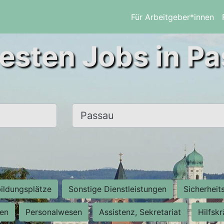
Für Arbeitgeber*innen
esten Jobs in P
Ort, Stadt
ildungsplätze
Sonstige Dienstleistungen
Sicherheit
ten
Personalwesen
Assistenz, Sekretariat
Hilfsk