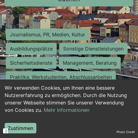
Journalismus, PR, Medien, Kultur
Ausbildungsplätze
Sonstige Dienstleistungen
Sicherheitsdienste
Management, Beratung
Praktika, Werkstudenten, Abschlussarbeiten
Wir verwenden Cookies, um Ihnen eine bessere
Personalwesen
Assistenz, Sekretariat
Nutzererfahrung zu ermöglichen. Durch die Nutzung
unserer Webseite stimmen Sie unserer Verwendung
Hilfskräfte, Aushilfs- und Nebenjobs
von Cookies zu.
Mehr Informationen
Einkauf, Logistik, Materialwirtschaft
Zustimmen
Photo Credit
Weiterbildung, Studium, duale Ausbildung