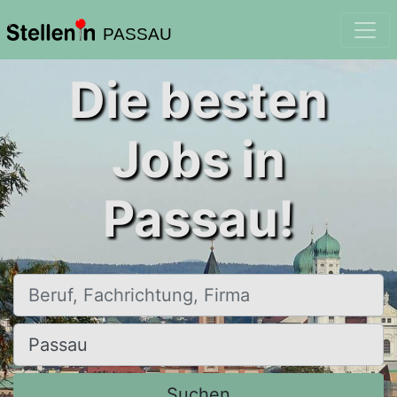
PASSAU
Die besten
Jobs in
Passau!
Beruf, Fachrichtung, Firma
Ort, Stadt
Suchen