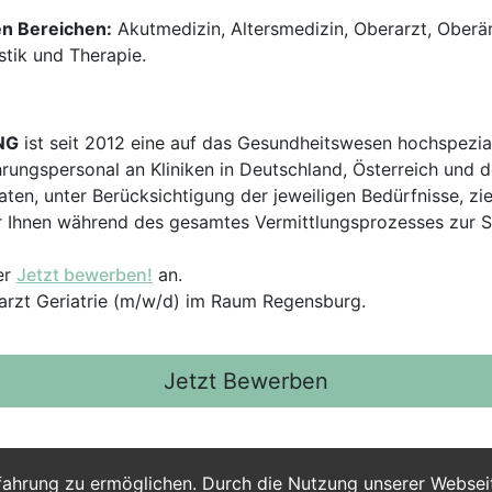
en Bereichen:
Akutmedizin, Altersmedizin, Oberarzt, Oberär
stik und Therapie.
NG
ist seit 2012 eine auf das Gesundheitswesen hochspezial
hrungspersonal an Kliniken in Deutschland, Österreich und d
en, unter Berücksichtigung der jeweiligen Bedürfnisse, zi
 Ihnen während des gesamtes Vermittlungsprozesses zur Sei
er
Jetzt bewerben!
an.
rarzt Geriatrie (m/w/d) im Raum Regensburg.
Jetzt Bewerben
fahrung zu ermöglichen. Durch die Nutzung unserer Webse