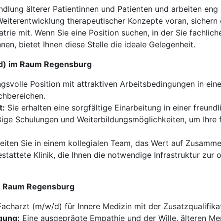
andlung älterer Patientinnen und Patienten und arbeiten eng
eiterentwicklung therapeutischer Konzepte voran, sichern 
iatrie mit. Wenn Sie eine Position suchen, in der Sie fachl
nen, bietet Ihnen diese Stelle die ideale Gelegenheit.
w/d) im Raum Regensburg
svolle Position mit attraktiven Arbeitsbedingungen in eine
chbereichen.
t:
Sie erhalten eine sorgfältige Einarbeitung in einer freund
ge Schulungen und Weiterbildungsmöglichkeiten, um Ihre f
iten Sie in einem kollegialen Team, das Wert auf Zusammena
stattete Klinik, die Ihnen die notwendige Infrastruktur zur
 im Raum Regensburg
Facharzt (m/w/d) für Innere Medizin mit der Zusatzqualifikat
gung:
Eine ausgeprägte Empathie und der Wille, älteren M