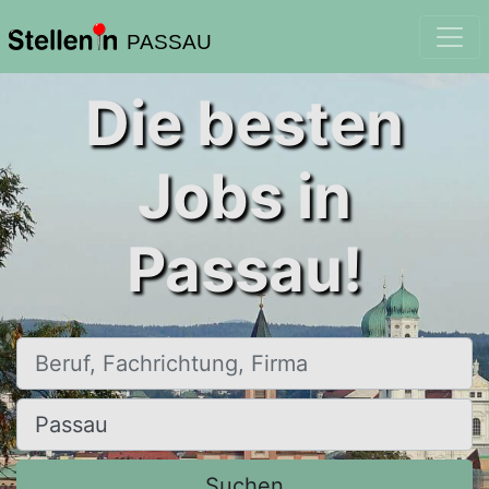
PASSAU
Die besten
Jobs in
Passau!
Beruf, Fachrichtung, Firma
Ort, Stadt
Suchen