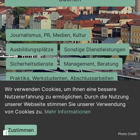
Journalismus, PR, Medien, Kultur
Ausbildungsplätze
Sonstige Dienstleistungen
Sicherheitsdienste
Management, Beratung
Praktika, Werkstudenten, Abschlussarbeiten
Wir verwenden Cookies, um Ihnen eine bessere
Personalwesen
Assistenz, Sekretariat
Nutzererfahrung zu ermöglichen. Durch die Nutzung
unserer Webseite stimmen Sie unserer Verwendung
Hilfskräfte, Aushilfs- und Nebenjobs
von Cookies zu.
Mehr Informationen
Einkauf, Logistik, Materialwirtschaft
Zustimmen
Photo Credit
Weiterbildung, Studium, duale Ausbildung