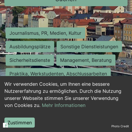
Journalismus, PR, Medien, Kultur
Ausbildungsplätze
Sonstige Dienstleistungen
Sicherheitsdienste
Management, Beratung
Praktika, Werkstudenten, Abschlussarbeiten
Wir verwenden Cookies, um Ihnen eine bessere
Personalwesen
Assistenz, Sekretariat
Nutzererfahrung zu ermöglichen. Durch die Nutzung
unserer Webseite stimmen Sie unserer Verwendung
Hilfskräfte, Aushilfs- und Nebenjobs
von Cookies zu.
Mehr Informationen
Einkauf, Logistik, Materialwirtschaft
Zustimmen
Photo Credit
Weiterbildung, Studium, duale Ausbildung