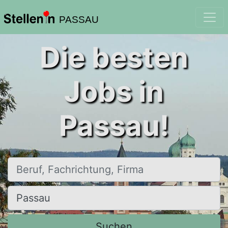
PASSAU
Die besten
Jobs in
Passau!
Beruf, Fachrichtung, Firma
Ort, Stadt
Suchen