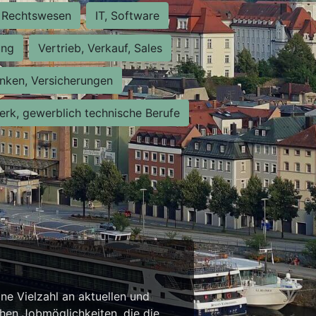
Rechtswesen
IT, Software
ung
Vertrieb, Verkauf, Sales
nken, Versicherungen
rk, gewerblich technische Berufe
ne Vielzahl an aktuellen und
chen Jobmöglichkeiten, die die