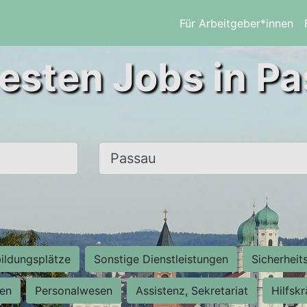
Für Arbeitgeber*innen
esten Jobs in P
Ort, Stadt
ildungsplätze
Sonstige Dienstleistungen
Sicherheit
ten
Personalwesen
Assistenz, Sekretariat
Hilfsk