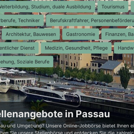
eiterbildung, Studium, duale Ausbildung
Tourismus
rberufe, Techniker
Berufskraftfahrer, Personenbeförder
Architektur, Bauwesen
Gastronomie
Finanzen, Ba
entlicher Dienst
Medizin, Gesundheit, Pflege
Handwe
iehung, Soziale Berufe
ellenangebote in Passau
ssau und Umgebung? Unsere Online-Jobbörse bietet Ihnen ei
hen Sie unsere Stellenbörse und entdecken Sie die zahlrei