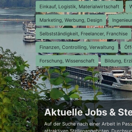
Einkauf, Logistik, Materialwirtschaft
W
Marketing, Werbung, Design
Ingenieu
Selbstständigkeit, Freelancer, Franchise
Finanzen, Controlling, Verwaltung
Öff
Forschung, Wissenschaft
Bildung, Erz
Aktuelle Jobs & St
Auf der Suche nach einer Arbeit in Pa
attraktiven Stellenangeboten. Durchsuc