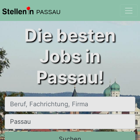
PASSAU
Die besten
Jobs in
Passau!
Beruf, Fachrichtung, Firma
Ort, Stadt
Suchen