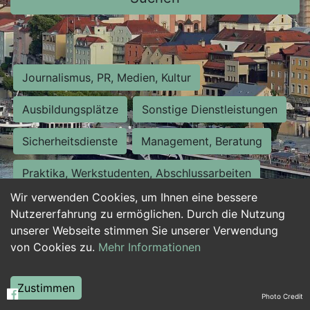
Journalismus, PR, Medien, Kultur
Ausbildungsplätze
Sonstige Dienstleistungen
Sicherheitsdienste
Management, Beratung
Praktika, Werkstudenten, Abschlussarbeiten
Wir verwenden Cookies, um Ihnen eine bessere
Personalwesen
Assistenz, Sekretariat
Nutzererfahrung zu ermöglichen. Durch die Nutzung
unserer Webseite stimmen Sie unserer Verwendung
Hilfskräfte, Aushilfs- und Nebenjobs
von Cookies zu.
Mehr Informationen
Einkauf, Logistik, Materialwirtschaft
Zustimmen
Photo Credit
Weiterbildung, Studium, duale Ausbildung