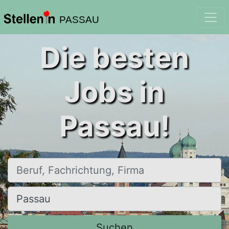
PASSAU
Die besten
Jobs in
Passau!
Beruf, Fachrichtung, Firma
Ort, Stadt
Suchen