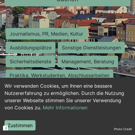
Journalismus, PR, Medien, Kultur
Ausbildungsplätze
Sonstige Dienstleistungen
Sicherheitsdienste
Management, Beratung
Praktika, Werkstudenten, Abschlussarbeiten
Wir verwenden Cookies, um Ihnen eine bessere
Personalwesen
Assistenz, Sekretariat
Nutzererfahrung zu ermöglichen. Durch die Nutzung
unserer Webseite stimmen Sie unserer Verwendung
Hilfskräfte, Aushilfs- und Nebenjobs
von Cookies zu.
Mehr Informationen
Einkauf, Logistik, Materialwirtschaft
Zustimmen
Photo Credit
Weiterbildung, Studium, duale Ausbildung