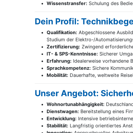
Wissenstransfer:
Schulung des Bedien
Dein Profil: Technikbeg
Qualifikation:
Abgeschlossene Ausbildu
Studium der Elektro-/Automatisierung
Zertifizierung:
Zwingend erforderliche 
IT- & SPS-Kenntnisse:
Sicherer Umgan
Erfahrung:
Idealerweise vorhandene B
Sprachkompetenz:
Sichere Kommunika
Mobilität:
Dauerhafte, weltweite Reiseb
Unser Angebot: Sicherhe
Wohnortunabhängigkeit:
Deutschland
Dienstwagen:
Bereitstellung eines F
Entwicklung:
Intensive betriebsintern
Stabilität:
Langfristig orientiertes Ans
Innovation:
Anspruchsvolles Arbeitsum