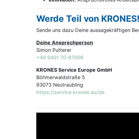
Werde Teil von KRONES
Sende uns dazu Deine aussage­kräftigen B
Deine Ansprechperson
Simon Putterer
+49 9401 70-87006
KRONES Service Europe GmbH
Böhmerwaldstraße 5
93073 Neutraubling
https://service.krones.eu/de