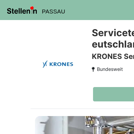
PASSAU
Servicet
eutschla
KRONES Ser
Bundesweit