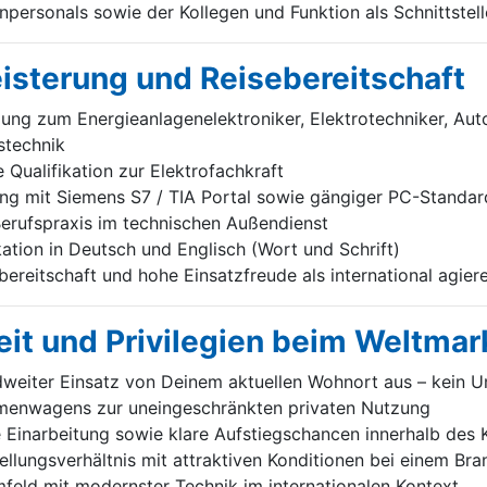
personals sowie der Kollegen und Funktion als Schnittstell
eisterung und Reisebereitschaft
ng zum Energieanlagenelektroniker, Elektrotechniker, Aut
stechnik
Qualifikation zur Elektrofachkraft
g mit Siemens S7 / TIA Portal sowie gängiger PC-Standa
erufspraxis im technischen Außendienst
tion in Deutsch und Englisch (Wort und Schrift)
ereitschaft und hohe Einsatzfreude als international agie
it und Privilegien beim Weltmar
weiter Einsatz von Deinem aktuellen Wohnort aus – kein U
irmenwagens zur uneingeschränkten privaten Nutzung
e Einarbeitung sowie klare Aufstiegschancen innerhalb des
tellungsverhältnis mit attraktiven Konditionen bei einem Br
feld mit modernster Technik im internationalen Kontext